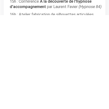
15h : Conférence
À la découverte de l'hypnose
d'accompagnement
par Laurent Favier
(Hypnose 84)
16h : Atelier fabrication de silhouettes articulées
16h : Conférence
Les cures naturelles de santé
par
Dominique Gouin, naturopathe
Vide dressing toute la journée.
Infos
MONTBRUN LES BAINS
,
Parc de l'Anary
Horaire(s): Toute la journée à partir de 8h30
Tarifs: accès libre
Organisé par l'office de tourisme de Montbrun les Bains
infos au +33 (0)4.75.28.82.98