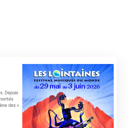
es. Depuis
norités
cène des «