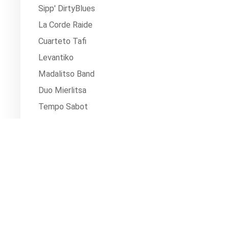
Sipp' DirtyBlues
La Corde Raide
Cuarteto Tafi
Levantiko
Madalitso Band
Duo Mierlitsa
Tempo Sabot
Oshau
Buvette et restauration sur place.
BUIS LES BARONNIES
,
Fontaine Hannibal - Salle de La Palun - Cloî
Horaire(s): nc.
Tarifs: participation libre
WWW.LES-LOINTAINES.FR
07.55.61.95.67 ou sur