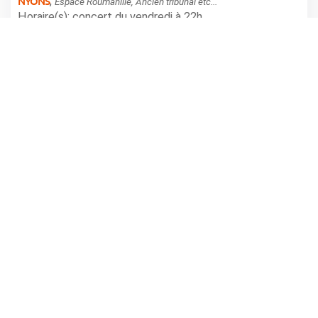
NYONS
,
Espace Roumanille, Ancien tribunal etc...
Horaire(s): concert du vendredi à 22h
Tarifs: accès libre
organisé par la ville de Nyons