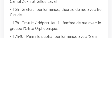
Camel Zekri et Gilles Laval.
- 16h : Gratuit : performance, théâtre de rue avec Be
Claude.
- 17h : Gratuit / départ lieu 1 : fanfare de rue avec le
groupe l'Otite Orpheonique.
- 17h40 : Parmi le public : performance avec "Sans
Robin Decourcy".
- 18h : Lieu 1 / gratuit : Choeur d'hommes, tambours
avec Lo Cor de la Plana.
- 19h : lieu 1 / gratuit : grand final collectif.
Infos
SAULT
,
Rues, places, jardins du village
Tarifs: Concerts gratuits et payants
Infos : 04 90 64 01 21