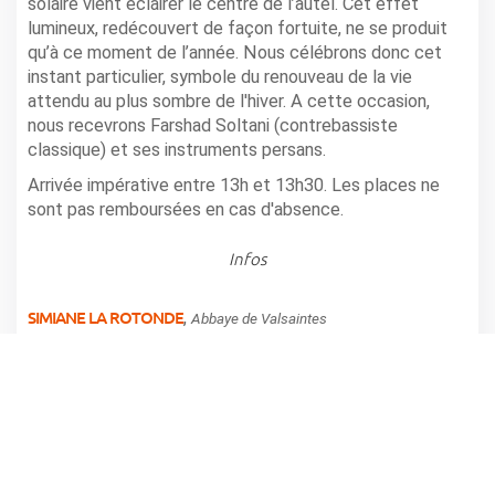
solaire vient éclairer le centre de l’autel. Cet effet
lumineux, redécouvert de façon fortuite, ne se produit
qu’à ce moment de l’année. Nous célébrons donc cet
instant particulier, symbole du renouveau de la vie
attendu au plus sombre de l'hiver. A cette occasion,
nous recevrons Farshad Soltani (contrebassiste
classique) et ses instruments persans.
Arrivée impérative entre 13h et 13h30. Les places ne
sont pas remboursées en cas d'absence.
Infos
SIMIANE LA ROTONDE
,
Abbaye de Valsaintes
Tarifs: 17€ adulte et 8,5€ pour les enfants et jeunes
jusqu'à 18 ans 10% de réduction pour les adhérents aux
"Amis de Valsaintes"
Uniquement sur réservation au 04 92 75 94 19