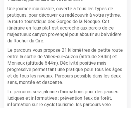
Une journée inoubliable, ouverte à tous les types de
pratiques, pour découvrir ou redécouvrir à votre rythme,
la route touristique des Gorges de la Nesque. Cet
itinéraire en faux plat est accroché aux parois de ce
majestueux canyon provençal pour aboutir au belvédère
du Rocher du Cire.
Le parcours vous propose 21 kilomètres de petite route
entre la sortie de Villes-sur-Auzon (altitude 284m) et
Monieux (altitude 644m). Déclivité positive mais
progressive permettant une pratique pour tous les âges
et de tous les niveaux. Parcours possible dans les deux
sens, montée et descente.
Le parcours sera jalonné d’animations pour des pauses
ludiques et informatives : prévention feux de forêt,
information sur le cyclotourisme, les parcours vélo
autour du Ventoux, le vélo urbain, découverte du site
Natura 2000, pause fraicheur et saveurs du terroir (miel
du Rucher des Lanvandières), …