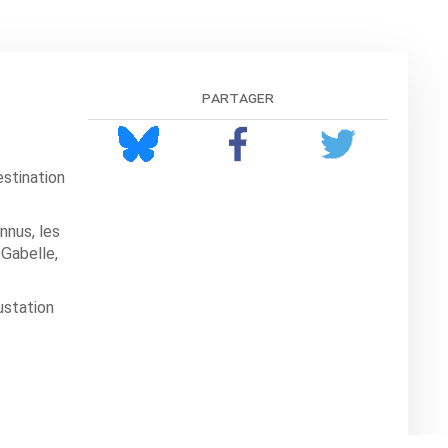
partager
estination
nnus, les
Gabelle,
ustation