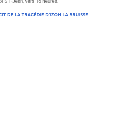
ol ST-Jean, vers 16 heures.
CIT DE LA TRAGÉDIE D'IZON LA BRUISSE
Infos
es
LES THERMES
CURES THERMALES
Le Spa Thermal