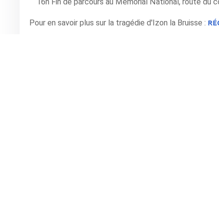
16h Fin de parcours au Mémorial National, route du c
RÉ
Pour en savoir plus sur la tragédie d'Izon la Bruisse :
IZON LA BRUISSE
Horaire(s): à partir de 10h30
Organisé par Mémoire Résistance des Hautes Baronni