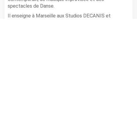
spectacles de Danse.
Il enseigne à Marseille aux Studios DECANIS et
propose des Cours et Master Class sous forme de
séjours, dans un petit village des Basses Alpes.
Infos
BALLONS (LA CALANDRE)
,
La Guinguette
Horaire(s): 20h
Tarifs: repas + concert 15€ / concert seul paf 3€
réservations au 04.75.28.42.70
partager