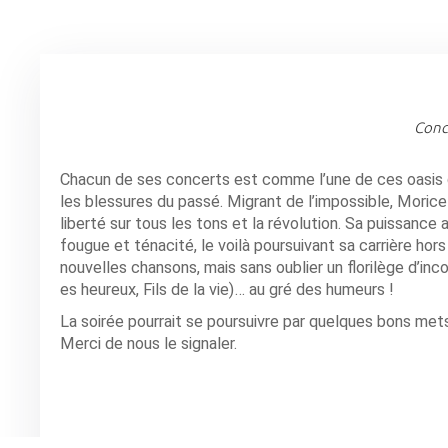
Conce
Chacun de ses concerts est comme l’une de ces oasis qu
les blessures du passé. Migrant de l’impossible, Morice 
liberté sur tous les tons et la révolution. Sa puissance
fougue et ténacité, le voilà poursuivant sa carrière hors
nouvelles chansons, mais sans oublier un florilège d’inc
es heureux, Fils de la vie)… au gré des humeurs !
La soirée pourrait se poursuivre par quelques bons mets
Merci de nous le signaler.
MONTBRUN LES BAINS
,
Les Tomes Pous