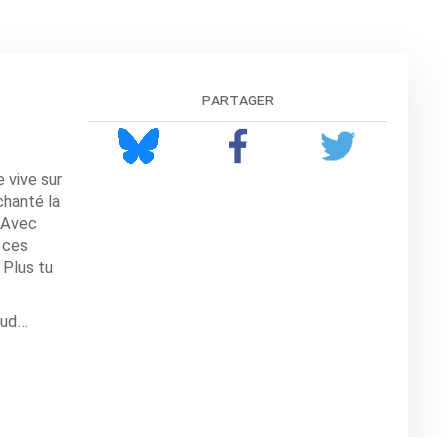
partager
 vive sur
chanté la
… Avec
s ces
 Plus tu
haud…