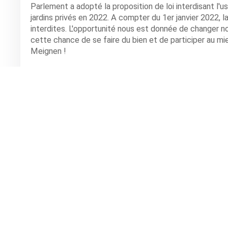
Parlement a adopté la proposition de loi interdisant l'
jardins privés en 2022. A compter du 1er janvier 2022, l
interdites. L'opportunité nous est donnée de changer 
cette chance de se faire du bien et de participer au m
Meignen !
SIMIANE LA ROTONDE
,
Abbaye de Valsaintes
Horaire(s): à partir de 9h30
Tarifs: Randonnée et entrée au jardin de l’abbaye de Val
du jardin : 6,5€
inscription au 04 92 75 94 19