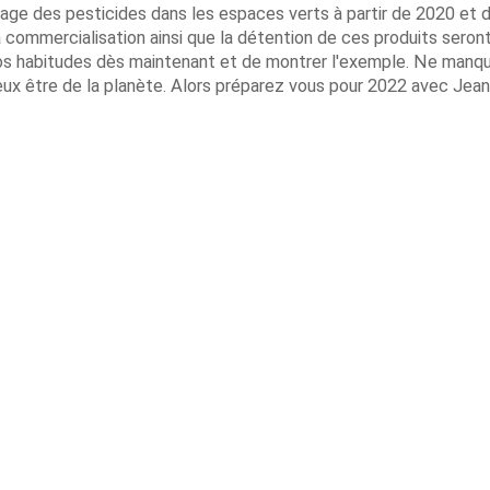
usage des pesticides dans les espaces verts à partir de 2020 et 
a commercialisation ainsi que la détention de ces produits seron
nos habitudes dès maintenant et de montrer l'exemple. Ne manq
ieux être de la planète. Alors préparez vous pour 2022 avec Jea
Infos
saintes : 15€ sur inscription / Conférence comprise dans le prix