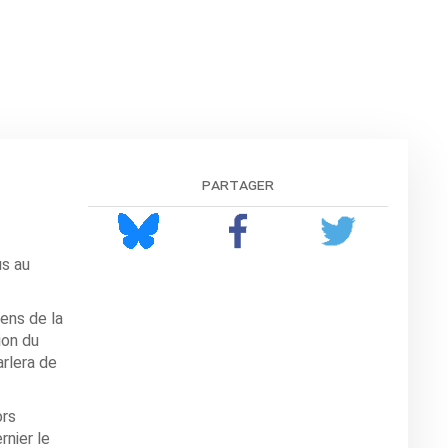
partager
us au
ens de la
ion du
rlera de
ors
rnier le