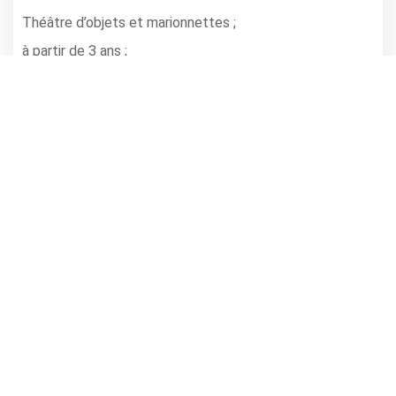
Théâtre d’objets et marionnettes ;
à partir de 3 ans ;
Plus d’infos ! ;
17h40 = LA CÉRÉMONIE / Cie Pernette
Danse contemporaine ;
à partir de 4 ans ;
Plus d’infos ! ;
Et pour finir ! = ELECTRO-MINOTS / Festif et exutoire...
Trans mix et Miss Papier ;
Pour tous ! ;
Venez vous faire grimer par Miss Papier et entrez sur le
Dance Floor de l’électro-minots Trans Mix !!!
Infos