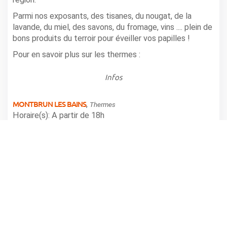
Parmi nos exposants, des tisanes, du nougat, de la
lavande, du miel, des savons, du fromage, vins .... plein de
bons produits du terroir pour éveiller vos papilles !
Pour en savoir plus sur les thermes :
Infos
MONTBRUN LES BAINS
,
Thermes
Horaire(s): A partir de 18h
Tarifs: Gratuit
Renseignements : OT Montbrun 04.75.28.82.49
partager