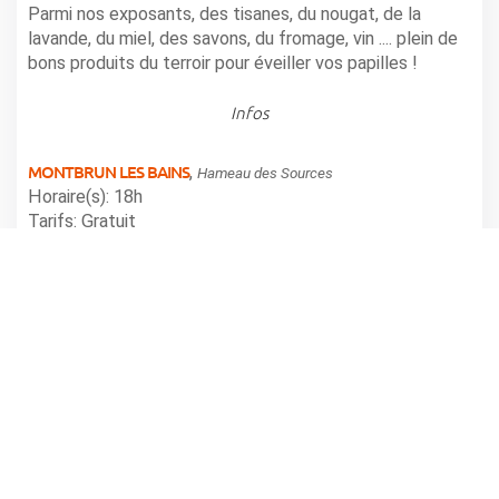
Parmi nos exposants, des tisanes, du nougat, de la
lavande, du miel, des savons, du fromage, vin .... plein de
bons produits du terroir pour éveiller vos papilles !
Infos
MONTBRUN LES BAINS
,
Hameau des Sources
Horaire(s): 18h
Tarifs: Gratuit
Renseignements : OT Montbrun 04.75.28.82.49
partager