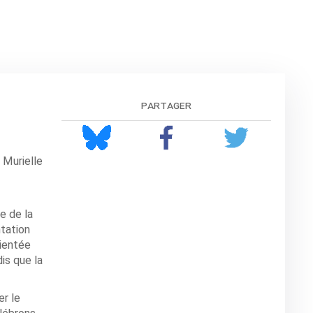
partager
 Murielle
e de la
ntation
rientée
is que la
er le