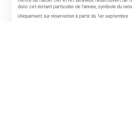
centre de l’autel. Cet effet lumineux, redécouvert de 
donc cet instant particulier de l'année, symbole du reno
Uniquement sur réservation à partir du 1er septembre
SIMIANE LA ROTONDE
,
Abbaye de Valsaintes
Tarifs: adulte : 15€ - Enfant, jeune jusqu'à 18 ans et étu
Renseignements et réservation : 04.92.75.94.19