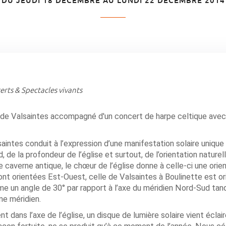
DU JEUDI 18 DÉCEMBRE AU LUNDI 22 DÉCEMBRE 2014
rts & Spectacles vivants
e de Valsaintes accompagné d'un concert de harpe celtique avec
saintes conduit à l’expression d’une manifestation solaire unique
de la profondeur de l’église et surtout, de l’orientation naturell
 caverne antique, le chœur de l’église donne à celle-ci une orie
i sont orientées Est-Ouest, celle de Valsaintes à Boulinette est o
me un angle de 30° par rapport à l’axe du méridien Nord-Sud tand
me méridien.
 dans l’axe de l’église, un disque de lumière solaire vient éclair