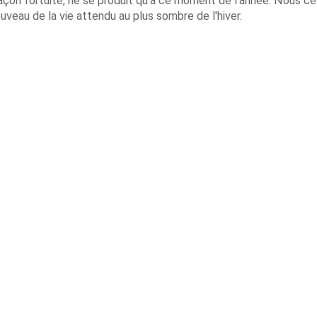
façon fortuite, ne se produit qu’à ce moment de l’année. Nous c
uveau de la vie attendu au plus sombre de l'hiver.
Infos
diant : 7,5€
LES THERMES
CURES THERMALES