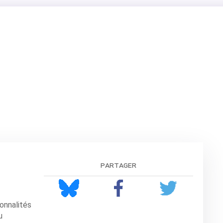
partager
sonnalités
u