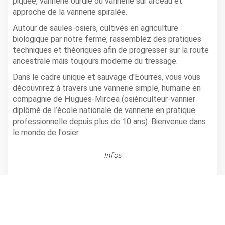
piquée, vannerie ourdie ou vannerie sur arceau et
approche de la vannerie spiralée.
Autour de saules-osiers, cultivés en agriculture
biologique par notre ferme, rassemblez des pratiques
techniques et théoriques afin de progresser sur la route
ancestrale mais toujours moderne du tressage.
Dans le cadre unique et sauvage d'Eourres, vous vous
découvrirez à travers une vannerie simple, humaine en
compagnie de Hugues-Mircea (osiériculteur-vannier
diplômé de l’école nationale de vannerie en pratique
professionnelle depuis plus de 10 ans). Bienvenue dans
le monde de l'osier
Infos
EOURRES
,
Oseraie du possible
Horaire(s): A partir de 9h
Tarifs: 395 €
Renseignements et réservation: 04.92.54.00.13,