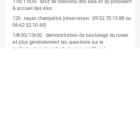
11h/11h30 : Mot de bienvenu des élus et du président
& accueil des élus
12h : repas champêtre (réservation : 09.52.70.15.88 ou
06.62.52.10.44)
14h30/15h30 : démonstration de bouturage du rosier
et plus généralement les questions sur la
multiplication des plants (semis, greffage)
15h30 : démonstration de battage avec les fléaux, et
de 2 batteuses de 1920 & 1950
15h30 : concours de boule à pétanque
17h : spectacle de country
17h30 : Tirage de la tombola
18h : clôture de la manifestation par un défilé de
tracteurs dans les rues du village, puis attraction
foraine et spectacle dansant avec l'orchestre
Mephisto
Toute la journée : marché provençal, produits du