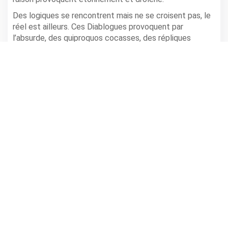
Des logiques se rencontrent mais ne se croisent pas, le
réel est ailleurs. Ces Diablogues provoquent par
l’absurde, des quiproquos cocasses, des répliques
inattendues… le pouvoir est dans l’imaginaire.
Réservations conseillées.
Infos
BUIS LES BARONNIES
,
Jardins de la mairie
Horaire(s): 21h
Tarifs: 8€/ 6€
04.75.26.64.01
partager