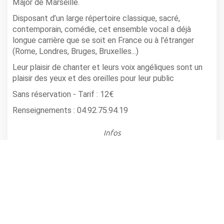
Major de Marseille.
Disposant d’un large répertoire classique, sacré,
contemporain, comédie, cet ensemble vocal a déjà
longue carrière que se soit en France ou à l'étranger
(Rome, Londres, Bruges, Bruxelles...)
Leur plaisir de chanter et leurs voix angéliques sont un
plaisir des yeux et des oreilles pour leur public
Sans réservation - Tarif : 12€
Renseignements : 04.92.75.94.19
Infos
SIMIANE LA ROTONDE - ABBAYE DE VALSAINTES
Horaire(s): 19h
partager