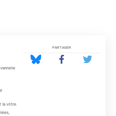
partager
 vannerie
ur
 la vôtre.
riées,