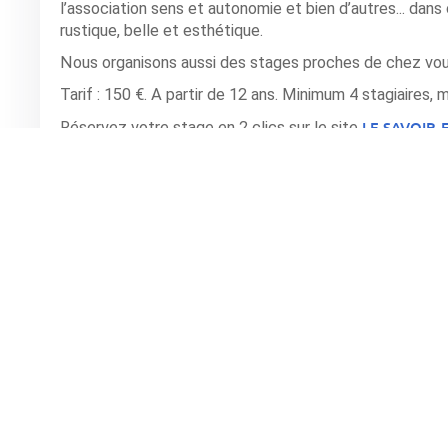
l’association sens et autonomie et bien d’autres... dan
rustique, belle et esthétique.
Nous organisons aussi des stages proches de chez vo
Tarif : 150 €. A partir de 12 ans. Minimum 4 stagiaires,
LE SAVOIR-
Réservez votre stage en 2 clics sur le site
Pour plus de renseignements ou consulter le programm
L'OSERAIE DU POSSIBLE
site de
.
EOURRES - L'OSERAIE DU POSSIBLE