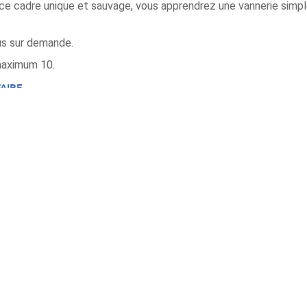
s ce cadre unique et sauvage, vous apprendrez une vannerie simpl
us sur demande.
 maximum 10.
FAIRE
.
L'OSERAIE DU POSSIBLE
e, cliquez sur les pages stage de
. Cons
Infos