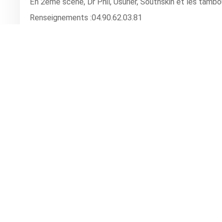
En 2ème scène, Dr Phil, Usurier, Southskin et les tamb
Renseignements :04.90.62.03.81
PERNES LES FONTAINES - LA FORGE
Horaire(s): Ouverture à 18h