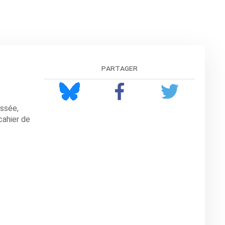
partager
assée,
cahier de