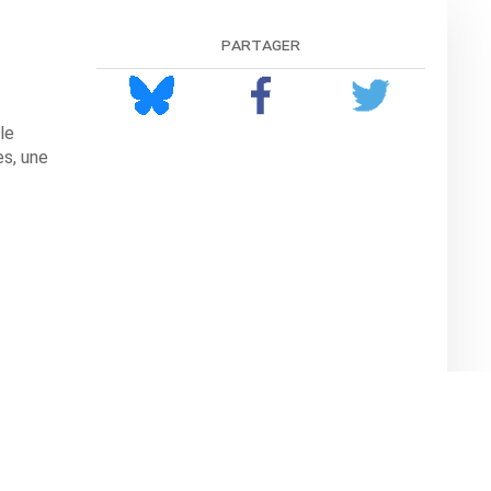
partager
le
es, une