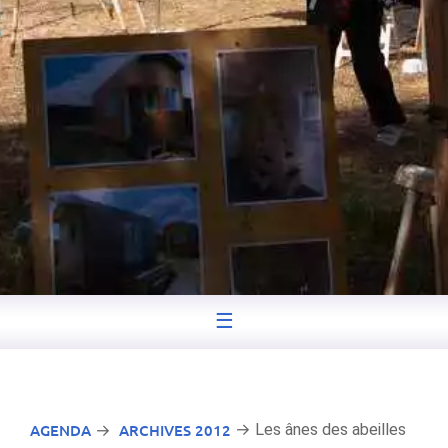
☰
AGENDA
ARCHIVES 2012
→ Les ânes des abeilles
→