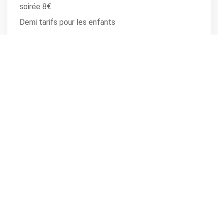
soirée 8€
Demi tarifs pour les enfants
Hébergements et restauration sur réservation au
LE
04.92.65.20.50. Retrouvez le programme complet sur
SITE DU HAMEAU DE DAMIAS
Infos
EOURRES
,
les Damias
Horaire(s): dès 18h.
Renseignements : contact@lesdamias.fr
partager