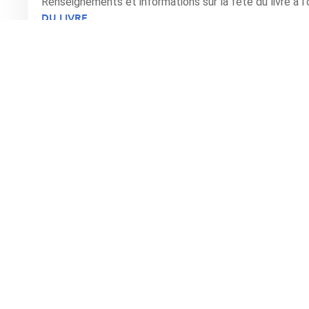
Renseignements et informations sur la fête du livre à l
DU LIVRE
NYONS - ESPACE ROUMANILLE