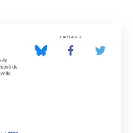
partager
e de
 cessé de
uvelle