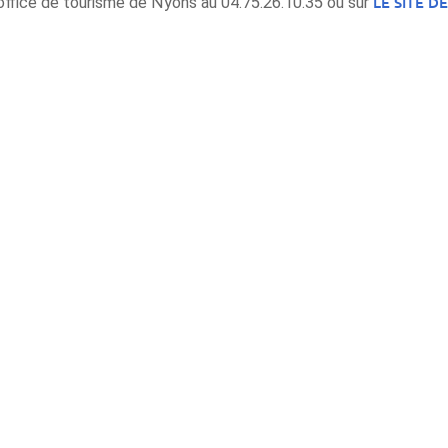
LE SITE D
'office de tourisme de Nyons au 04.75.26.10.35 ou sur
Infos
LES THERMES
CURES THERMALES
Le Spa Thermal