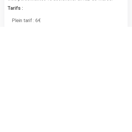
Tarifs :
Plein tarif : 6€
Tarif réduit : 5€
Tarif groupe : 4€
Infos
MONTBRUN LES BAINS
Horaire(s): 21h30
Renseignements au 04.75.28.89.00 ou à l'office de
tourisme de Montbrun les Bains au 04.75.28.82.49
partager