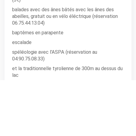
balades avec des ânes bâtés avec les ânes des
abeilles, gratuit ou en vélo éléctrique (réservation
06.75.44.13.04)
baptêmes en parapente
escalade
spéléologie avec l'ASPA (réservation au
04.90.75.08.33)
et la traditionnelle tyrolienne de 300m au dessus du
lac
Toutes les randonnées pédestres sont limitées à 15
personnes.
Mais aussi au programme de cette journée
exceptionnelle des spectacles en déambulation et
ateliers enfants (cirque sur un fil, maquillage), marché de
producteurs locaux et restauration disponible sur place.
Renseignements au 04.90.63.22.74 et le programme