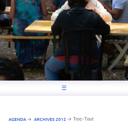
☰
AGENDA
ARCHIVES 2012
→ Troc-Tout
→