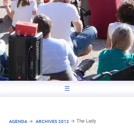
☰
AGENDA
ARCHIVES 2012
→ The Lady
→