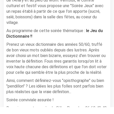
de l'Anary et au pied du Mont Ventoux, le Comité
culturel et festif vous propose une "Soirée Jeux" avec
un repas établi à partir de ce que l'on apporte (sucré,
salé, boissons) dans la salle des fêtes, au coeur du
village.
Au programme de cette soirée thématique :
le Jeu du
Dictionnaire !!
Prenez un vieux dictionnaire des années 50/60, truffé
de bon vieux mots oubliés depuis des lustres. Après
avoir choisi un mot bien bizarre, essayez d'en trouver ou
inventer la définition. Fous rires garantis lorsqu'on lit à
voix haute chacune des définitions et que l'on doit voter
pour celle qui semble être la plus proche de la réalité.
Ainsi, comment définiriez-vous "opisthographe" ou bien
"pendillon" ? Les idées les plus folles sont parfois bien
plus réalistes que la vraie définition...
Soirée conviviale assurée !
Renseignements auprès de Gilles Pascal au 06 60 49 42
51.