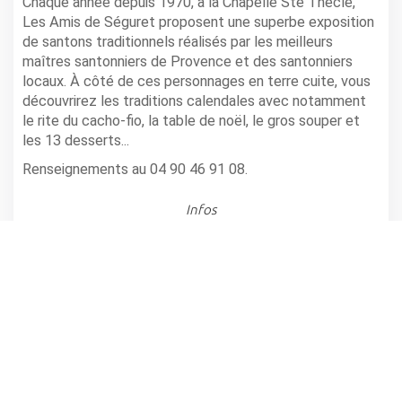
Chaque année depuis 1970, à la Chapelle Ste Thècle,
Les Amis de Séguret proposent une superbe exposition
de santons traditionnels réalisés par les meilleurs
maîtres santonniers de Provence et des santonniers
locaux. À côté de ces personnages en terre cuite, vous
découvrirez les traditions calendales avec notamment
le rite du cacho-fio, la table de noël, le gros souper et
les 13 desserts...
Renseignements au 04 90 46 91 08.
Infos
SÉGURET - CHAPELLE SAINTE THÈCLE ET SALLE DELAGE
partager