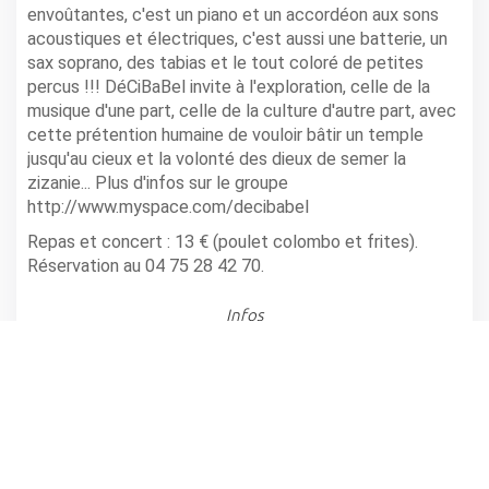
envoûtantes, c'est un piano et un accordéon aux sons
acoustiques et électriques, c'est aussi une batterie, un
sax soprano, des tabias et le tout coloré de petites
percus !!! DéCiBaBel invite à l'exploration, celle de la
musique d'une part, celle de la culture d'autre part, avec
cette prétention humaine de vouloir bâtir un temple
jusqu'au cieux et la volonté des dieux de semer la
zizanie... Plus d'infos sur le groupe
http://www.myspace.com/decibabel
Repas et concert : 13 € (poulet colombo et frites).
Réservation au 04 75 28 42 70.
Infos
BALLONS - GUINGUETTE DE LA CALANDRE
Horaire(s): à partir de 20h
partager