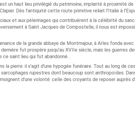
t un haut lieu privilégié du patrimoine, implanté à proximité de 
apier. Dès l'antiquité cette route primitive reliait l’Italie à l’Es
aux et aux pèlerinages qui contribuèrent à la célébrité du sanct
inversement à Saint Jacques de Compostelle, il nous est impossi
ovenance de la grande abbaye de Montmajour, à Arles fonda avec 
 dernière fut prospère jusqu’au XVIIe siècle, mais les guerres de
de ce saint lieu qui fut abandonné…
ns la pierre: il s'agit d'une hypogée funéraire. Tout au long de ce
des sarcophages rupestres dont beaucoup sont anthropoïdes. Dan
émoignent d'une volonté: celle des croyants de reposer auprès d'
.
arluc - Céreste. Distance 19 Kms, durée 6 heures, dénivellé 300 m
8h30 place de la Mairie ou départ réel à 9h45 à Céreste (Parkin
d'Apt par la RN 100)
r
Infos