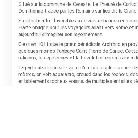
Situé sur la commune de Cereste, Le Prieuré de Carluc es
Domitienne tracée par les Romains sur lieu dit le Grand Cl
Sa situation fut favorable aux divers échanges commerci
Halte obligée pour les voyageurs allant vers Rome et 
aujourd'hui d'imaginer son rayonnement.
C’est en 1011 que le prieur bénédictin Archinric en pr
quelques moines, l’abbaye Saint Pierre de Carluc. Cette
religions, les épidémies et la Révolution eurent raison 
La particularité du site vient d'un long couloir creusé da
mètres, on voit apparaitre, creusé dans les rochers, 
entablements rocheux voisins, de multiples entailles t
personnage et d'être en quelque sorte plus près du ciel
Circuit
: Céreste - Montjustin - Reillane - Prieuré de C
Rendez-vous
: Co-voiturage depuis Montbrun départ à 
une boulangerie, 1ère intersection à droite en arrivant 
Renseignements
: 06.60.49.42.51 ou gilles.pascal@sfr.f