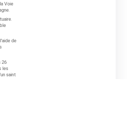
la Voie
pagne.
uaire.
ble
l’aide de
s
s 26
s les
un saint
.
g devant