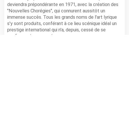
deviendra prépondérante en 1971, avec la création des
"Nouvelles Chorégies", qui connurent aussitôt un
immense succès. Tous les grands noms de l'art lyrique
s'y sont produits, conférant à ce lieu scénique idéal un
prestige international qui n'a, depuis, cessé de se
confirmer chaque année.
LE PROGRAMME COMPLET ET LES
Retrouvez
INFORMATIONS DE RÉSERVATION
Renseignements par téléphone au 04 90 34 24 24 ( à
partir du 19 avril 2010 ) / par mail
billetterie@choregies.com
Infos
ORANGE - THÉÂTRE ANTIQUE
partager