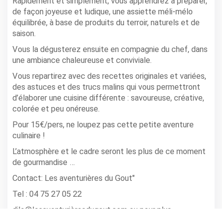
Rapidement et simplement, vous apprendrez à préparer,
de façon joyeuse et ludique, une assiette méli-mélo
équilibrée, à base de produits du terroir, naturels et de
saison.
Vous la dégusterez ensuite en compagnie du chef, dans
une ambiance chaleureuse et conviviale.
Vous repartirez avec des recettes originales et variées,
des astuces et des trucs malins qui vous permettront
d’élaborer une cuisine différente : savoureuse, créative,
colorée et peu onéreuse.
Pour 15€/pers, ne loupez pas cette petite aventure
culinaire !
L’atmosphère et le cadre seront les plus de ce moment
de gourmandise …
Contact: Les aventurières du Gout"
Tel : 04 75 27 05 22
dilo@lesaventurièresdugout.com ou pour plus
WWW.LESAVENTURIÈRESDUGOUT.COM
d'infos