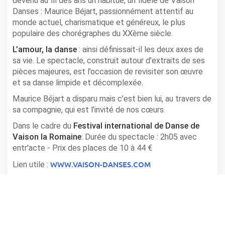
devenu au fil des ans un habitué, un fidèle de Vaison
Danses : Maurice Béjart, passionnément attentif au
monde actuel, charismatique et généreux, le plus
populaire des chorégraphes du XXème siècle.
L’amour, la danse
: ainsi définissait-il les deux axes de
sa vie. Le spectacle, construit autour d’extraits de ses
pièces majeures, est l’occasion de revisiter son œuvre
et sa danse limpide et décomplexée.
Maurice Béjart a disparu mais c’est bien lui, au travers de
sa compagnie, qui est l’invité de nos cœurs.
Dans le cadre du
Festival international de Danse de
Vaison la Romaine
: Durée du spectacle : 2h05 avec
entr'acte - Prix des places de 10 à 44 €
WWW.VAISON-DANSES.COM
Lien utile :
Infos
THEATRE ANTIQUE DE VAISON LA ROMAINE
Horaire(s): 22h