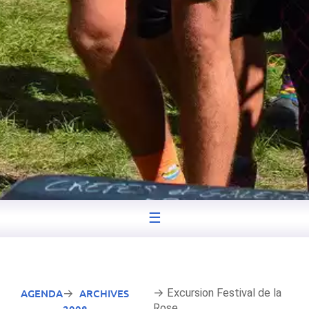
☰
AGENDA
ARCHIVES
→ Excursion Festival de la
→
Rose
2008